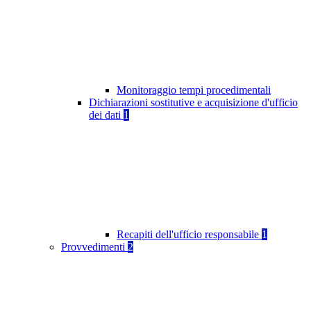
Monitoraggio tempi procedimentali
Dichiarazioni sostitutive e acquisizione d'ufficio
dei dati
1
Recapiti dell'ufficio responsabile
1
Provvedimenti
2