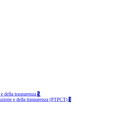
 e della trasparenza
5
rruzione e della trasparenza (PTPCT)
3