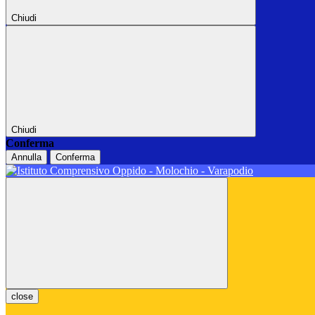
Chiudi
Chiudi
Conferma
Annulla
Conferma
close