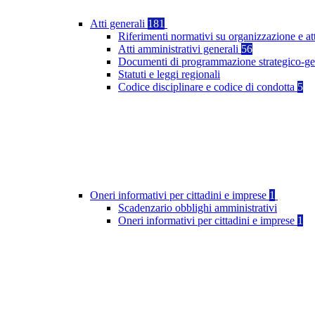
Atti generali
181
Riferimenti normativi su organizzazione e at
Atti amministrativi generali
56
Documenti di programmazione strategico-ge
Statuti e leggi regionali
Codice disciplinare e codice di condotta
5
Oneri informativi per cittadini e imprese
1
Scadenzario obblighi amministrativi
Oneri informativi per cittadini e imprese
1