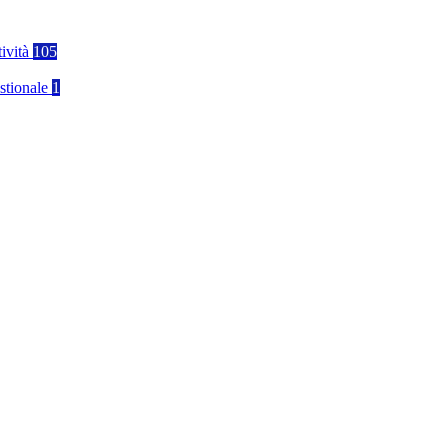
tività
105
stionale
1