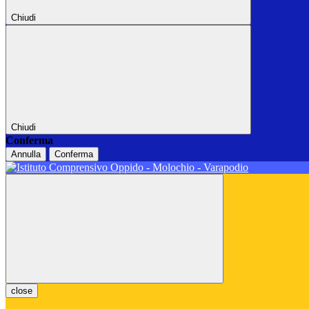
Chiudi
Chiudi
Conferma
Annulla
Conferma
close