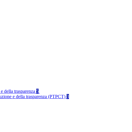
 e della trasparenza
5
rruzione e della trasparenza (PTPCT)
3