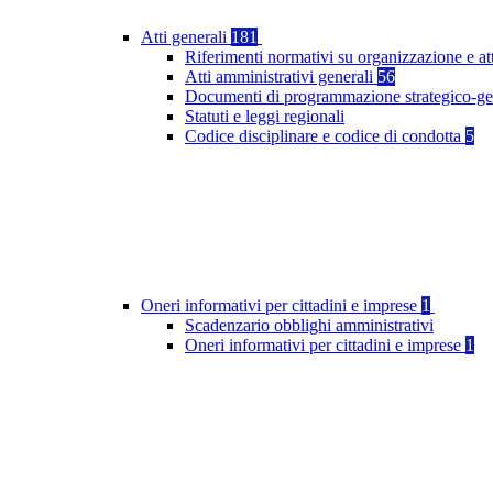
Atti generali
181
Riferimenti normativi su organizzazione e at
Atti amministrativi generali
56
Documenti di programmazione strategico-ge
Statuti e leggi regionali
Codice disciplinare e codice di condotta
5
Oneri informativi per cittadini e imprese
1
Scadenzario obblighi amministrativi
Oneri informativi per cittadini e imprese
1