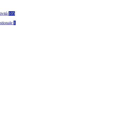
tività
105
stionale
1