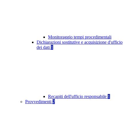
Monitoraggio tempi procedimentali
Dichiarazioni sostitutive e acquisizione d'ufficio
dei dati
1
Recapiti dell'ufficio responsabile
1
Provvedimenti
2