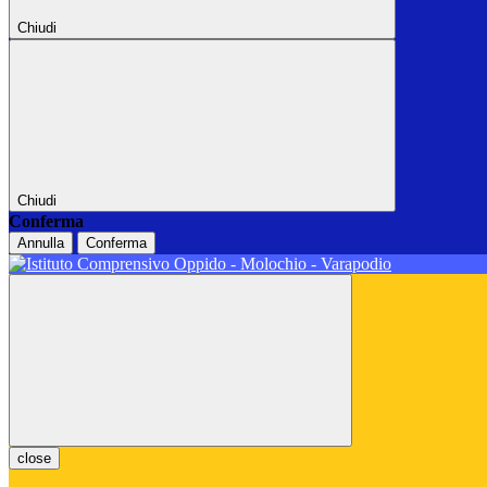
Chiudi
Chiudi
Conferma
Annulla
Conferma
close