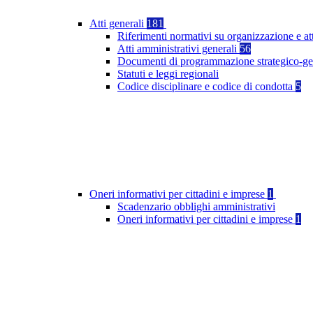
Atti generali
181
Riferimenti normativi su organizzazione e at
Atti amministrativi generali
56
Documenti di programmazione strategico-ge
Statuti e leggi regionali
Codice disciplinare e codice di condotta
5
Oneri informativi per cittadini e imprese
1
Scadenzario obblighi amministrativi
Oneri informativi per cittadini e imprese
1