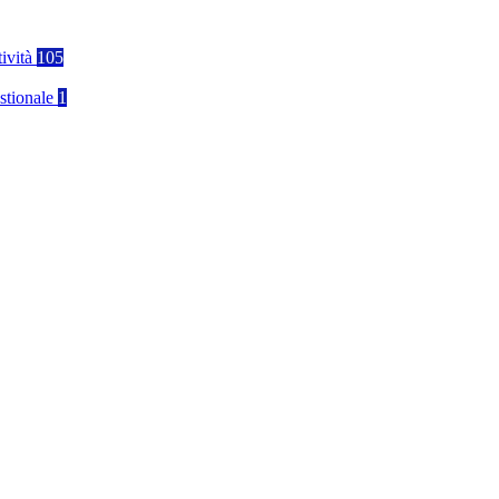
tività
105
stionale
1