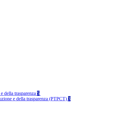
 e della trasparenza
5
rruzione e della trasparenza (PTPCT)
3