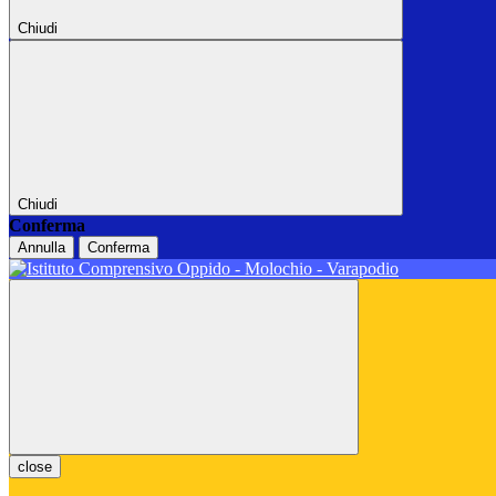
Chiudi
Chiudi
Conferma
Annulla
Conferma
close