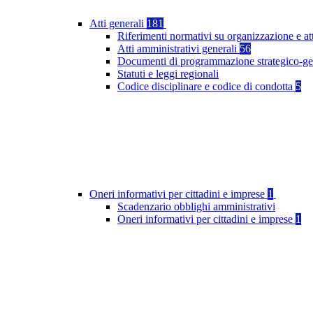
Atti generali
181
Riferimenti normativi su organizzazione e at
Atti amministrativi generali
56
Documenti di programmazione strategico-ge
Statuti e leggi regionali
Codice disciplinare e codice di condotta
5
Oneri informativi per cittadini e imprese
1
Scadenzario obblighi amministrativi
Oneri informativi per cittadini e imprese
1