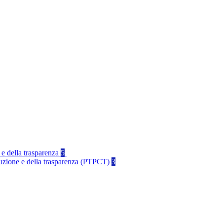
 e della trasparenza
5
rruzione e della trasparenza (PTPCT)
3