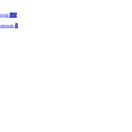
tività
105
stionale
1