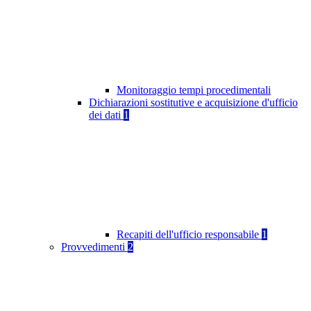
Monitoraggio tempi procedimentali
Dichiarazioni sostitutive e acquisizione d'ufficio
dei dati
1
Recapiti dell'ufficio responsabile
1
Provvedimenti
2