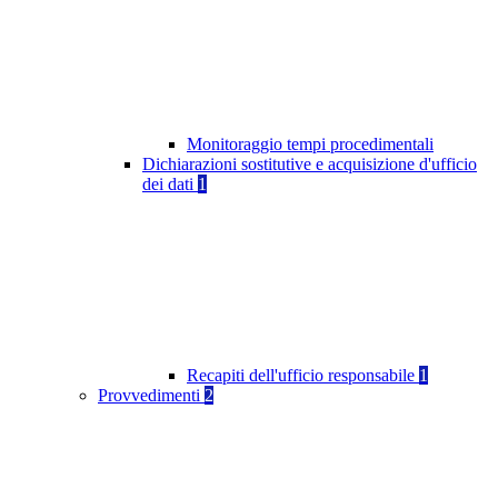
Monitoraggio tempi procedimentali
Dichiarazioni sostitutive e acquisizione d'ufficio
dei dati
1
Recapiti dell'ufficio responsabile
1
Provvedimenti
2