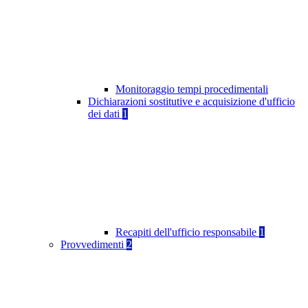
Monitoraggio tempi procedimentali
Dichiarazioni sostitutive e acquisizione d'ufficio
dei dati
1
Recapiti dell'ufficio responsabile
1
Provvedimenti
2