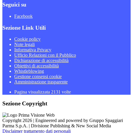
Seguici su
Facebook
Sezione Link Utili
Cookie policy
Note legali
Informativa Privacy
Ufficio Relazioni con il Pubblico
Dichiarazione di accessibilità
Obiettivi di accessibilità
Whistleblowing
Gestione consensi cookie
Amministrazione trasparente
Pagina visualizzata
2131
volte
Sezione Copyright
Copyright 2026 | Engineered and powered by Gruppo Spaggiari
Parma S.p.A. | Divisione Publishing & New Social Media
Disclaimer trattamento dati personali