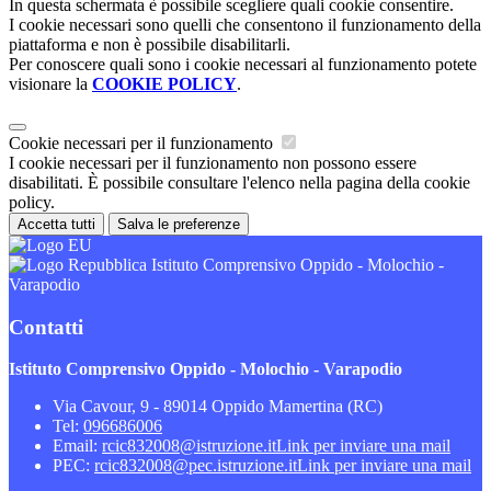
In questa schermata è possibile scegliere quali cookie consentire.
I cookie necessari sono quelli che consentono il funzionamento della
piattaforma e non è possibile disabilitarli.
Per conoscere quali sono i cookie necessari al funzionamento potete
visionare la
COOKIE POLICY
.
Cookie necessari per il funzionamento
I cookie necessari per il funzionamento non possono essere
disabilitati. È possibile consultare l'elenco nella pagina della cookie
policy.
Accetta tutti
Salva le preferenze
Istituto Comprensivo Oppido - Molochio -
Varapodio
Contatti
Istituto Comprensivo Oppido - Molochio - Varapodio
Via Cavour, 9 - 89014 Oppido Mamertina (RC)
Tel:
096686006
Email:
rcic832008@istruzione.it
Link per inviare una mail
PEC:
rcic832008@pec.istruzione.it
Link per inviare una mail