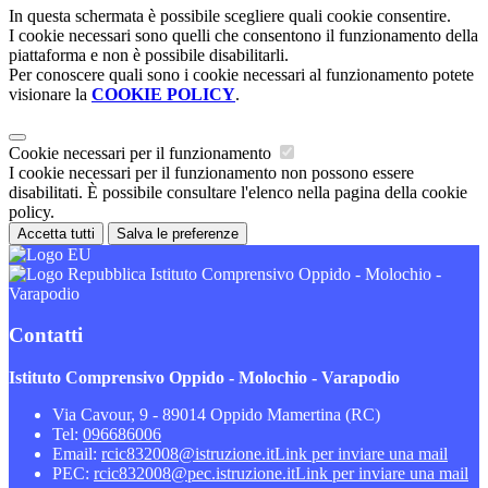
In questa schermata è possibile scegliere quali cookie consentire.
I cookie necessari sono quelli che consentono il funzionamento della
piattaforma e non è possibile disabilitarli.
Per conoscere quali sono i cookie necessari al funzionamento potete
visionare la
COOKIE POLICY
.
Cookie necessari per il funzionamento
I cookie necessari per il funzionamento non possono essere
disabilitati. È possibile consultare l'elenco nella pagina della cookie
policy.
Accetta tutti
Salva le preferenze
Istituto Comprensivo Oppido - Molochio -
Varapodio
Contatti
Istituto Comprensivo Oppido - Molochio - Varapodio
Via Cavour, 9 - 89014 Oppido Mamertina (RC)
Tel:
096686006
Email:
rcic832008@istruzione.it
Link per inviare una mail
PEC:
rcic832008@pec.istruzione.it
Link per inviare una mail