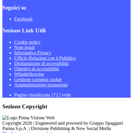
Seguici su
Facebook
Sezione Link Utili
Cookie policy
Note legali
Informativa Privacy
Ufficio Relazioni con il Pubblico
Dichiarazione di accessibilità
Obiettivi di accessibilità
Whistleblowing
Gestione consensi cookie
Amministrazione trasparente
Pagina visualizzata
2712
volte
Sezione Copyright
Copyright 2026 | Engineered and powered by Gruppo Spaggiari
Parma S.p.A. | Divisione Publishing & New Social Media