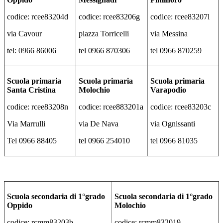
codice: rcee83204d
codice: rcee83206g
codice: rcee83207l
via Cavour
piazza Torricelli
via Messina
tel: 0966 86006
tel 0966 870306
tel 0966 870259
Scuola primaria
Scuola primaria
Scuola primaria
Santa Cristina
Molochio
Varapodio
codice: rcee83208n
codice: rcee883201a
codice: rcee83203c
Via Marrulli
via De Nava
via Ognissanti
Tel 0966 88405
tel 0966 254010
tel 0966 81035
Scuola secondaria di 1°grado
Scuola secondaria di 1°grado
Oppido
Molochio
codice: rcmm83203b
codice: rcmm832019