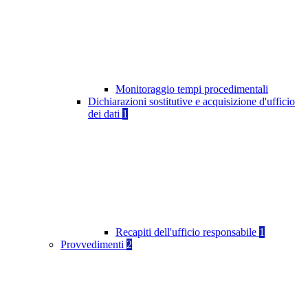
Monitoraggio tempi procedimentali
Dichiarazioni sostitutive e acquisizione d'ufficio
dei dati
1
Recapiti dell'ufficio responsabile
1
Provvedimenti
2