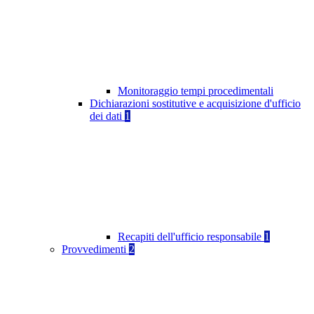
Monitoraggio tempi procedimentali
Dichiarazioni sostitutive e acquisizione d'ufficio
dei dati
1
Recapiti dell'ufficio responsabile
1
Provvedimenti
2