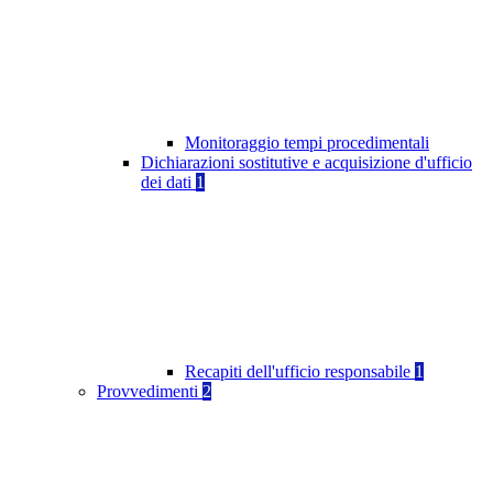
Monitoraggio tempi procedimentali
Dichiarazioni sostitutive e acquisizione d'ufficio
dei dati
1
Recapiti dell'ufficio responsabile
1
Provvedimenti
2