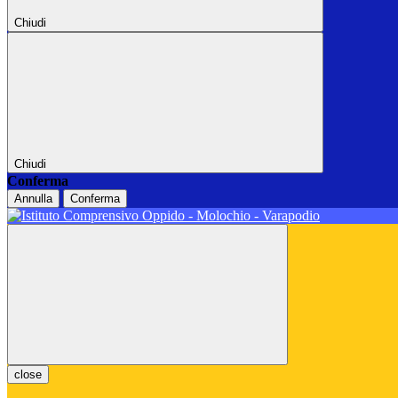
Chiudi
Chiudi
Conferma
Annulla
Conferma
close