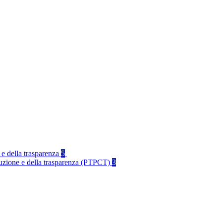
 e della trasparenza
5
rruzione e della trasparenza (PTPCT)
3