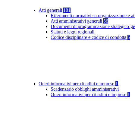
Atti generali
181
Riferimenti normativi su organizzazione e at
Atti amministrativi generali
56
Documenti di programmazione strategico-ge
Statuti e leggi regionali
Codice disciplinare e codice di condotta
5
Oneri informativi per cittadini e imprese
1
Scadenzario obblighi amministrativi
Oneri informativi per cittadini e imprese
1