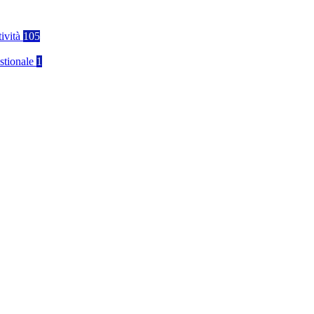
tività
105
stionale
1