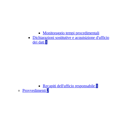
Monitoraggio tempi procedimentali
Dichiarazioni sostitutive e acquisizione d'ufficio
dei dati
1
Recapiti dell'ufficio responsabile
1
Provvedimenti
2