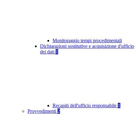
Monitoraggio tempi procedimentali
Dichiarazioni sostitutive e acquisizione d'ufficio
dei dati
1
Recapiti dell'ufficio responsabile
1
Provvedimenti
2