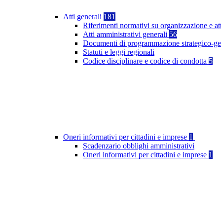
Atti generali
181
Riferimenti normativi su organizzazione e at
Atti amministrativi generali
56
Documenti di programmazione strategico-ge
Statuti e leggi regionali
Codice disciplinare e codice di condotta
5
Oneri informativi per cittadini e imprese
1
Scadenzario obblighi amministrativi
Oneri informativi per cittadini e imprese
1