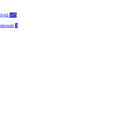
tività
105
stionale
1