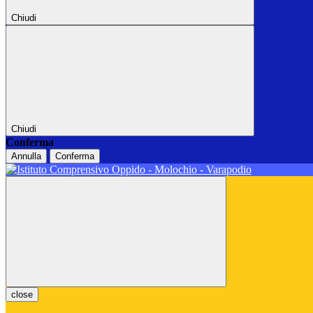
Chiudi
Chiudi
Conferma
Annulla
Conferma
close