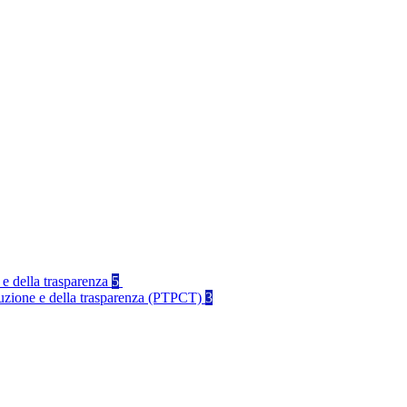
 e della trasparenza
5
rruzione e della trasparenza (PTPCT)
3