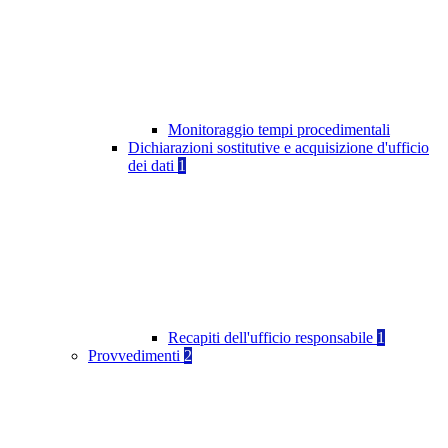
Monitoraggio tempi procedimentali
Dichiarazioni sostitutive e acquisizione d'ufficio
dei dati
1
Recapiti dell'ufficio responsabile
1
Provvedimenti
2