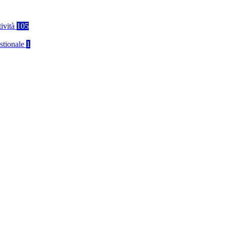
tività
105
stionale
1