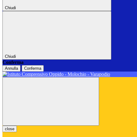
Chiudi
Chiudi
Conferma
Annulla
Conferma
close