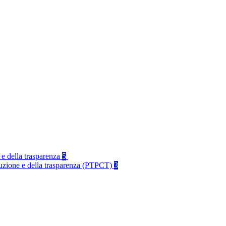
 e della trasparenza
5
rruzione e della trasparenza (PTPCT)
3