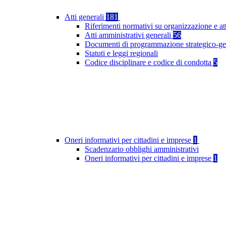
Atti generali
181
Riferimenti normativi su organizzazione e at
Atti amministrativi generali
56
Documenti di programmazione strategico-ge
Statuti e leggi regionali
Codice disciplinare e codice di condotta
5
Oneri informativi per cittadini e imprese
1
Scadenzario obblighi amministrativi
Oneri informativi per cittadini e imprese
1