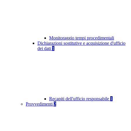
Monitoraggio tempi procedimentali
Dichiarazioni sostitutive e acquisizione d'ufficio
dei dati
1
Recapiti dell'ufficio responsabile
1
Provvedimenti
2