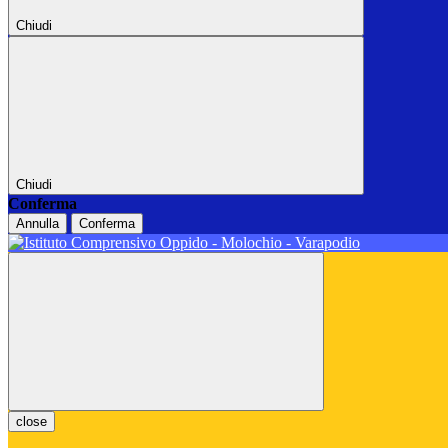
Chiudi
Chiudi
Conferma
Annulla
Conferma
close