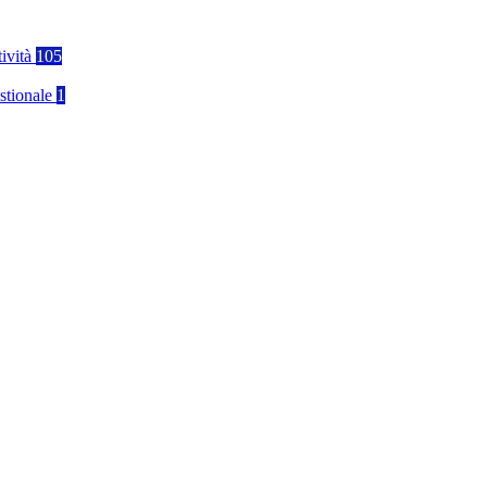
tività
105
stionale
1