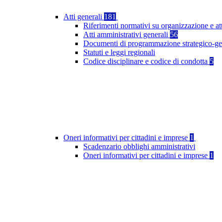
Atti generali
181
Riferimenti normativi su organizzazione e at
Atti amministrativi generali
56
Documenti di programmazione strategico-ge
Statuti e leggi regionali
Codice disciplinare e codice di condotta
5
Oneri informativi per cittadini e imprese
1
Scadenzario obblighi amministrativi
Oneri informativi per cittadini e imprese
1