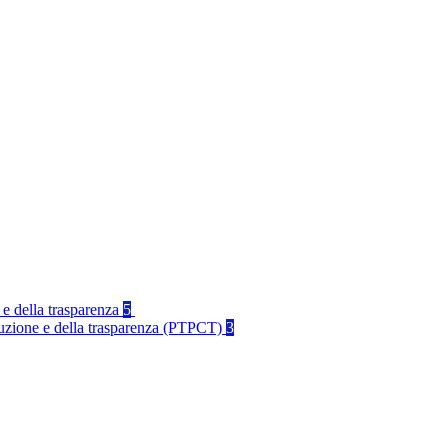
 e della trasparenza
5
rruzione e della trasparenza (PTPCT)
3