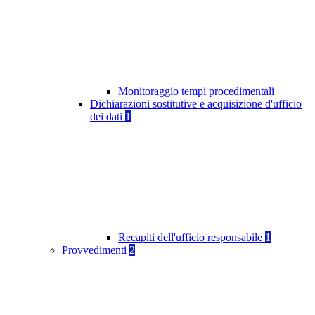
Monitoraggio tempi procedimentali
Dichiarazioni sostitutive e acquisizione d'ufficio
dei dati
1
Recapiti dell'ufficio responsabile
1
Provvedimenti
2