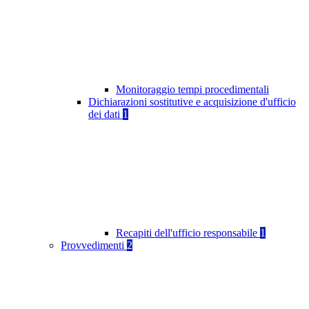
Monitoraggio tempi procedimentali
Dichiarazioni sostitutive e acquisizione d'ufficio
dei dati
1
Recapiti dell'ufficio responsabile
1
Provvedimenti
2