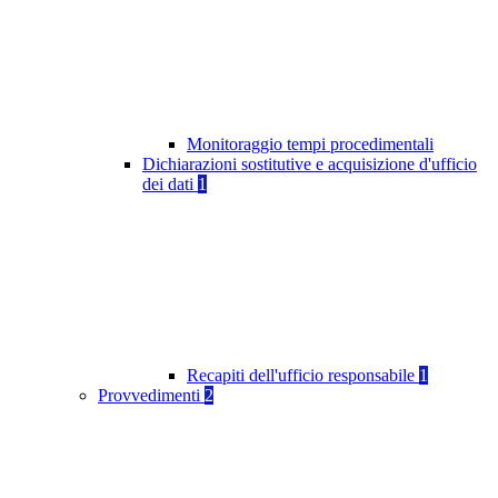
Monitoraggio tempi procedimentali
Dichiarazioni sostitutive e acquisizione d'ufficio
dei dati
1
Recapiti dell'ufficio responsabile
1
Provvedimenti
2