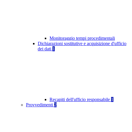
Monitoraggio tempi procedimentali
Dichiarazioni sostitutive e acquisizione d'ufficio
dei dati
1
Recapiti dell'ufficio responsabile
1
Provvedimenti
2