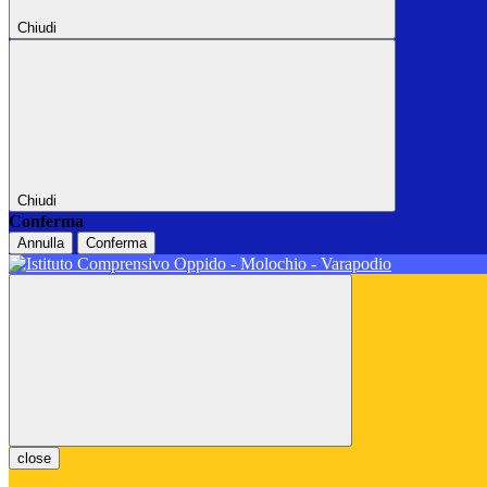
Chiudi
Chiudi
Conferma
Annulla
Conferma
close