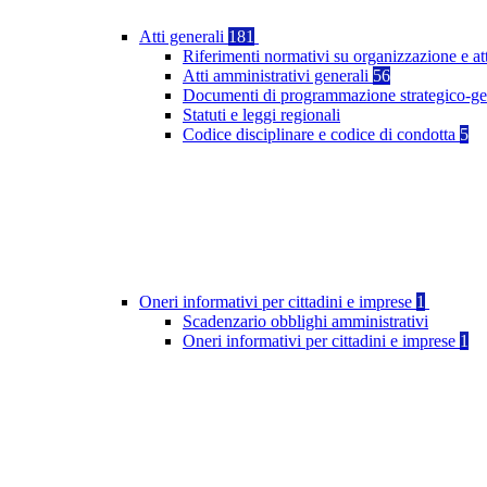
Atti generali
181
Riferimenti normativi su organizzazione e at
Atti amministrativi generali
56
Documenti di programmazione strategico-ge
Statuti e leggi regionali
Codice disciplinare e codice di condotta
5
Oneri informativi per cittadini e imprese
1
Scadenzario obblighi amministrativi
Oneri informativi per cittadini e imprese
1