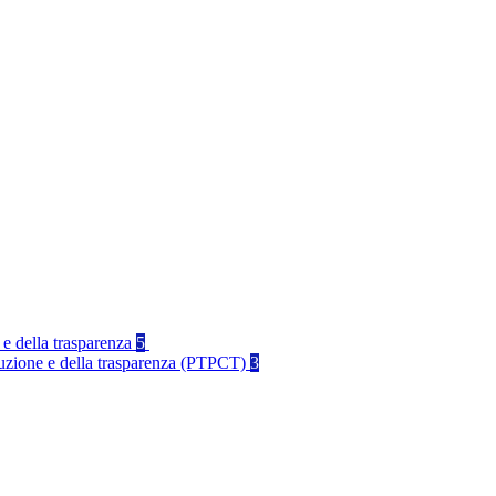
 e della trasparenza
5
rruzione e della trasparenza (PTPCT)
3