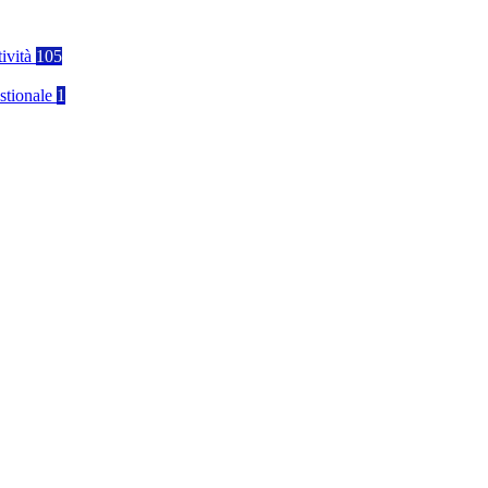
tività
105
stionale
1