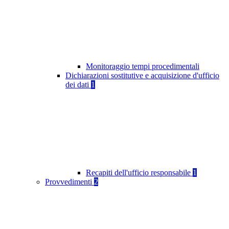
Monitoraggio tempi procedimentali
Dichiarazioni sostitutive e acquisizione d'ufficio
dei dati
1
Recapiti dell'ufficio responsabile
1
Provvedimenti
2