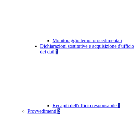
Monitoraggio tempi procedimentali
Dichiarazioni sostitutive e acquisizione d'ufficio
dei dati
1
Recapiti dell'ufficio responsabile
1
Provvedimenti
2