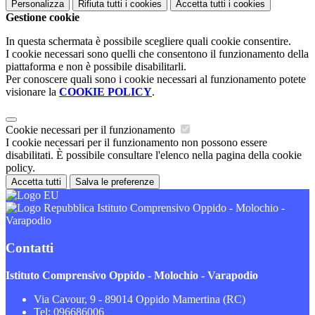
Personalizza
Rifiuta tutti
i cookies
Accetta tutti
i cookies
Gestione cookie
In questa schermata è possibile scegliere quali cookie consentire.
I cookie necessari sono quelli che consentono il funzionamento della
piattaforma e non è possibile disabilitarli.
Per conoscere quali sono i cookie necessari al funzionamento potete
visionare la
COOKIE POLICY
.
Cookie necessari per il funzionamento
I cookie necessari per il funzionamento non possono essere
disabilitati. È possibile consultare l'elenco nella pagina della cookie
policy.
Accetta tutti
Salva le preferenze
Istituto Comprensivo Oppido - Molochio -
Varapodio
Contatti
Istituto Comprensivo Oppido - Molochio - Varapodio
Via Cavour, 9 - 89014 Oppido Mamertina (RC)
Tel:
096686006