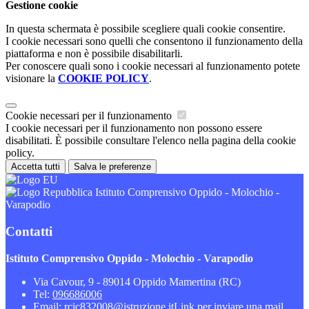
Gestione cookie
In questa schermata è possibile scegliere quali cookie consentire.
I cookie necessari sono quelli che consentono il funzionamento della
piattaforma e non è possibile disabilitarli.
Per conoscere quali sono i cookie necessari al funzionamento potete
visionare la
COOKIE POLICY
.
Cookie necessari per il funzionamento
I cookie necessari per il funzionamento non possono essere
disabilitati. È possibile consultare l'elenco nella pagina della cookie
policy.
Accetta tutti
Salva le preferenze
Istituto Comprensivo Oppido - Molochio -
Varapodio
Contatti
Istituto Comprensivo Oppido - Molochio - Varapodio
Via Cavour, 9 - 89014 Oppido Mamertina (RC)
Tel:
096686006
Email:
rcic832008@istruzione.it
Link per inviare una mail