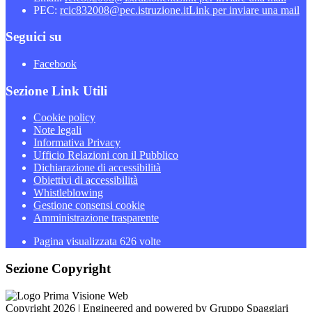
PEC:
rcic832008@pec.istruzione.it
Link per inviare una mail
Seguici su
Facebook
Sezione Link Utili
Cookie policy
Note legali
Informativa Privacy
Ufficio Relazioni con il Pubblico
Dichiarazione di accessibilità
Obiettivi di accessibilità
Whistleblowing
Gestione consensi cookie
Amministrazione trasparente
Pagina visualizzata
626
volte
Sezione Copyright
Copyright 2026 | Engineered and powered by Gruppo Spaggiari