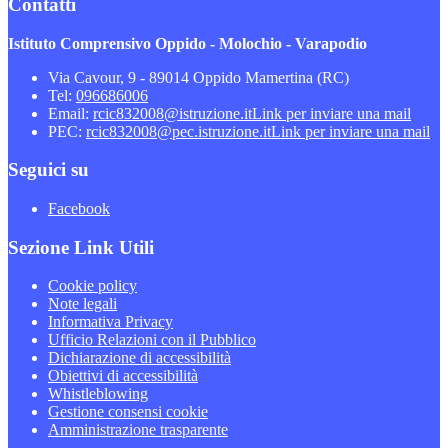
Contatti
Istituto Comprensivo Oppido - Molochio - Varapodio
Via Cavour, 9 - 89014 Oppido Mamertina (RC)
Tel:
096686006
Email:
rcic832008@istruzione.it
Link per inviare una mail
PEC:
rcic832008@pec.istruzione.it
Link per inviare una mail
Seguici su
Facebook
Sezione Link Utili
Cookie policy
Note legali
Informativa Privacy
Ufficio Relazioni con il Pubblico
Dichiarazione di accessibilità
Obiettivi di accessibilità
Whistleblowing
Gestione consensi cookie
Amministrazione trasparente