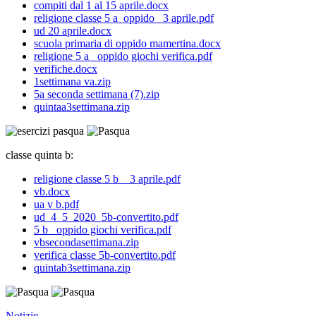
compiti dal 1 al 15 aprile.docx
religione classe 5 a_oppido_ 3 aprile.pdf
ud 20 aprile.docx
scuola primaria di oppido mamertina.docx
religione 5 a _oppido giochi verifica.pdf
verifiche.docx
1settimana va.zip
5a seconda settimana (7).zip
quintaa3settimana.zip
classe quinta b:
religione classe 5 b _ 3 aprile.pdf
vb.docx
ua v b.pdf
ud_4_5_2020_5b-convertito.pdf
5 b _oppido giochi verifica.pdf
vbsecondasettimana.zip
verifica classe 5b-convertito.pdf
quintab3settimana.zip
Notizie