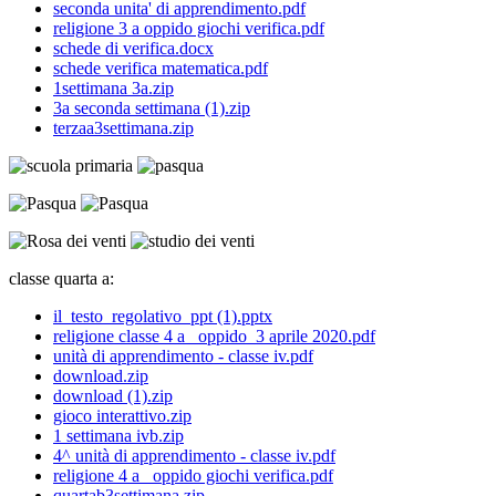
seconda unita' di apprendimento.pdf
religione 3 a oppido giochi verifica.pdf
schede di verifica.docx
schede verifica matematica.pdf
1settimana 3a.zip
3a seconda settimana (1).zip
terzaa3settimana.zip
classe quarta a:
il_testo_regolativo_ppt (1).pptx
religione classe 4 a _oppido_3 aprile 2020.pdf
unità di apprendimento - classe iv.pdf
download.zip
download (1).zip
gioco interattivo.zip
1 settimana ivb.zip
4^ unità di apprendimento - classe iv.pdf
religione 4 a _oppido giochi verifica.pdf
quartab3settimana.zip