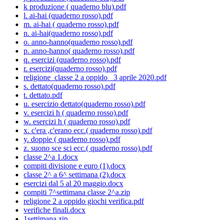
k produzione ( quaderno blu).pdf
l. ai-hai (quaderno rosso).pdf
m. ai-hai ( quaderno rosso).pdf
n. ai-hai(quaderno rosso).pdf
o. anno-hanno(quaderno rosso).pdf
p. anno-hanno( quaderno rosso).pdf
q. esercizi (quaderno rosso).pdf
r. esercizi(quaderno rosso).pdf
religione_classe 2 a oppido_ 3 aprile 2020.pdf
s. dettato(quaderno rosso).pdf
t. dettato.pdf
u. esercizio dettato(quaderno rosso).pdf
v. esercizi h ( quaderno rosso).pdf
w. esercizi h ( quaderno rosso).pdf
x. c'era ,c'erano ecc.( quaderno rosso).pdf
y. doppie ( quaderno rosso).pdf
z. suono sce sci ecc.( quaderno rosso).pdf
classe 2^a 1.docx
compiti divisione e euro (1).docx
classe 2^ a 6^ settimana (2).docx
esercizi dal 5 al 20 maggio.docx
compiti 7^settimana classe 2^a.zip
religione 2 a oppido giochi verifica.pdf
verifiche finali.docx
1settimana.zip