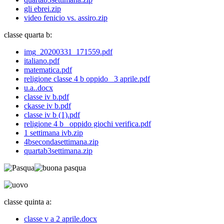
gli ebrei.zip
video fenicio vs. assiro.zip
classe quarta b:
img_20200331_171559.pdf
italiano.pdf
matematica.pdf
religione classe 4 b oppido_ 3 aprile.pdf
u.a..docx
classe iv b.pdf
ckasse iv b.pdf
classe iv b (1).pdf
religione 4 b _oppido giochi verifica.pdf
1 settimana ivb.zip
4bsecondasettimana.zip
quartab3settimana.zip
classe quinta a:
classe v a 2 aprile.docx