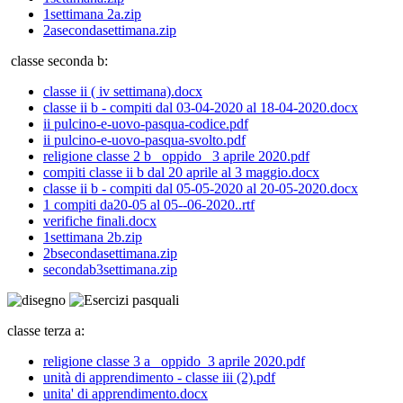
1settimana 2a.zip
2asecondasettimana.zip
classe seconda b:
classe ii ( iv settimana).docx
classe ii b - compiti dal 03-04-2020 al 18-04-2020.docx
ii pulcino-e-uovo-pasqua-codice.pdf
ii pulcino-e-uovo-pasqua-svolto.pdf
religione classe 2 b_ oppido _3 aprile 2020.pdf
compiti classe ii b dal 20 aprile al 3 maggio.docx
classe ii b - compiti dal 05-05-2020 al 20-05-2020.docx
1 compiti da20-05 al 05--06-2020..rtf
verifiche finali.docx
1settimana 2b.zip
2bsecondasettimana.zip
secondab3settimana.zip
classe terza a:
religione classe 3 a_ oppido_3 aprile 2020.pdf
unità di apprendimento - classe iii (2).pdf
unita' di apprendimento.docx