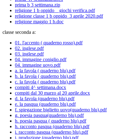
prima b 3 settimana.zip
religione 1 b oppido _ giochi verifica.pdf
religione classe 1 b oppido_3 aprile 2020.pdf
religione maggio 1 b.doc
classe seconda a:
01. l'accento ( quaderno rosso).pdf
02. inglese.pdf
03. inglese.pdf
04. immagine coniglio.pdf
04. immagine uovo.pdf
a. la favola ( quaderno blu).pdf
b. la favola ( quaderno blu).pdf
c. la favola ( quaderno blu).pdf
compiti 4^ settimana.docx
compiti dal 30 marzo al 20 aprile.docx
d. la favola (quaderno blu).pdf
e. la pasqua (quaderno blu).pdf
f. spiegazione biglietto uovo(quaderno blu).pdf
g. poesia pasqua(quaderno blu).pdf
h. poesia pasqua ( quaderno blu).pdf
h. racconto pasqua (quaderno blu).pdf
i. racconto pasqua (quaderno blu).pdf
j. produzione (quaderno blu).pdf