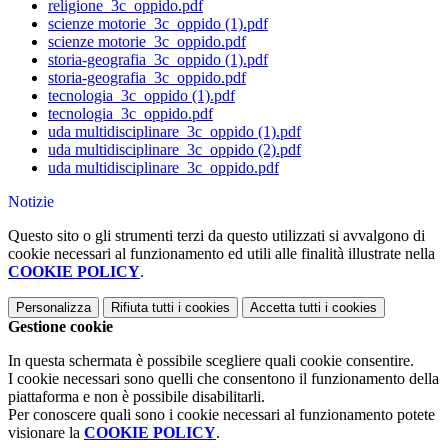
religione_3c_oppido.pdf
scienze motorie_3c_oppido (1).pdf
scienze motorie_3c_oppido.pdf
storia-geografia_3c_oppido (1).pdf
storia-geografia_3c_oppido.pdf
tecnologia_3c_oppido (1).pdf
tecnologia_3c_oppido.pdf
uda multidisciplinare_3c_oppido (1).pdf
uda multidisciplinare_3c_oppido (2).pdf
uda multidisciplinare_3c_oppido.pdf
Notizie
Questo sito o gli strumenti terzi da questo utilizzati si avvalgono di
cookie necessari al funzionamento ed utili alle finalità illustrate nella
COOKIE POLICY
.
Personalizza
Rifiuta tutti
i cookies
Accetta tutti
i cookies
Gestione cookie
In questa schermata è possibile scegliere quali cookie consentire.
I cookie necessari sono quelli che consentono il funzionamento della
piattaforma e non è possibile disabilitarli.
Per conoscere quali sono i cookie necessari al funzionamento potete
visionare la
COOKIE POLICY
.