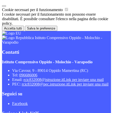
Cookie necessari per il funzionamento
I cookie necessari per il funzionamento non possono essere
disabilitati. È possibile consultare l'elenco nella pagina della cookie
policy.
Accetta tutti
Salva le preferenze
Istituto Comprensivo Oppido - Molochio -
Varapodio
Contatti
Istituto Comprensivo Oppido - Molochio - Varapodio
Via Cavour, 9 - 89014 Oppido Mamertina (RC)
Tel:
096686006
Email:
rcic832008@istruzione.it
Link per inviare una mail
PEC:
rcic832008@pec.istruzione.it
Link per inviare una mail
Seguici su
Facebook