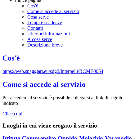
Indice pagina
Cos'è
Come si accede al servizio
Cosa serve
Tempi e scadenze
Contatti
Ulteriori informazioni
A cosa serve
Descrizione breve
Cos'è
https://web.spaggiari.eu/sdg2/Interpelli/RCME0054
Come si accede al servizio
Per accedere al servizio è possibile collegarsi al link di seguito
indicato
Clicca qui
Luoghi in cui viene erogato il servizio
Istituto Comprensivo Oppido-Molochio-Varapodio