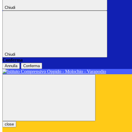
Chiudi
Chiudi
Conferma
Annulla
Conferma
close