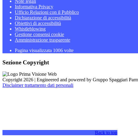
Note legali
Informativa Privacy
Ufficio Relazioni con il Pubblico
Dichiarazione di accessibilità
Obiettivi di accessibilità
Whistleblowing
Gestione consensi cookie
Amministrazione trasparente
Pagina visualizzata
1006
volte
Sezione Copyright
Copyright 2026 | Engineered and powered by Gruppo Spaggiari Parm
Disclaimer trattamento dati personali
Back to top