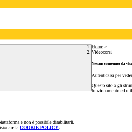
Home
>
Videocorsi
Nessun contenuto da vis
Autenticarsi per vede
Questo sito o gli stru
funzionamento ed utili 
attaforma e non è possibile disabilitarli.
isionare la
COOKIE POLICY
.