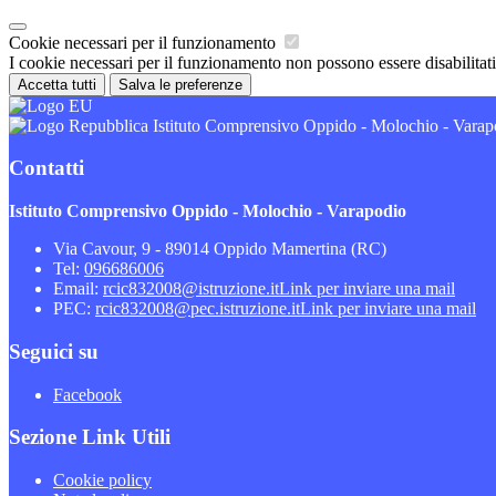
Cookie necessari per il funzionamento
I cookie necessari per il funzionamento non possono essere disabilitati.
Accetta tutti
Salva le preferenze
Istituto Comprensivo Oppido - Molochio - Varap
Contatti
Istituto Comprensivo Oppido - Molochio - Varapodio
Via Cavour, 9 - 89014 Oppido Mamertina (RC)
Tel:
096686006
Email:
rcic832008@istruzione.it
Link per inviare una mail
PEC:
rcic832008@pec.istruzione.it
Link per inviare una mail
Seguici su
Facebook
Sezione Link Utili
Cookie policy