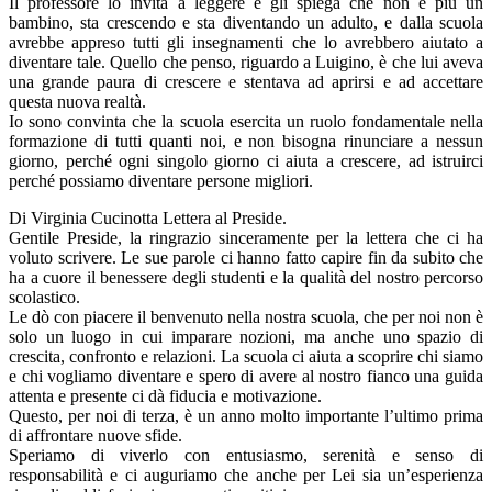
Il professore lo invita a leggere e gli spiega che non è più un
bambino, sta crescendo e sta diventando un adulto, e dalla scuola
avrebbe appreso tutti gli insegnamenti che lo avrebbero aiutato a
diventare tale. Quello che penso, riguardo a Luigino, è che lui aveva
una grande paura di crescere e stentava ad aprirsi e ad accettare
questa nuova realtà.
Io sono convinta che la scuola esercita un ruolo fondamentale nella
formazione di tutti quanti noi, e non bisogna rinunciare a nessun
giorno, perché ogni singolo giorno ci aiuta a crescere, ad istruirci
perché possiamo diventare persone migliori.
Di Virginia Cucinotta Lettera al Preside.
Gentile Preside, la ringrazio sinceramente per la lettera che ci ha
voluto scrivere. Le sue parole ci hanno fatto capire fin da subito che
ha a cuore il benessere degli studenti e la qualità del nostro percorso
scolastico.
Le dò con piacere il benvenuto nella nostra scuola, che per noi non è
solo un luogo in cui imparare nozioni, ma anche uno spazio di
crescita, confronto e relazioni. La scuola ci aiuta a scoprire chi siamo
e chi vogliamo diventare e spero di avere al nostro fianco una guida
attenta e presente ci dà fiducia e motivazione.
Questo, per noi di terza, è un anno molto importante l’ultimo prima
di affrontare nuove sfide.
Speriamo di viverlo con entusiasmo, serenità e senso di
responsabilità e ci auguriamo che anche per Lei sia un’esperienza