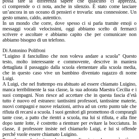
possa fare la differenza sapere che qualcuno ci apprezza,
ci comprende o ci nota, anche in silenzio. È stato come lasciare
un’ancora in un oceano di pensieri e trovarla: una connessione. Un
gesto umano, caldo, autentico.
In un mondo che corre, dove spesso ci si parla tramite emoji o
messaggi vocali velocissimi, oggi abbiamo scelto di fermarci
scrivere e ascoltare e abbiamo capito che per comunicare non
abbiamo bisogno di un telefono.
Di Antonino Polifroni
“Luigino il fanciullino che non voleva andare a scuola” Questo
testo, molto interessante e commovente, descrive in maniera
dettagliata il passaggio dalla scuola elementare alla scuola media,
che in questo caso vive un bambino diventato ragazzo di nome
Luigi.
A Luigi, che nel frattempo era abituato ad essere chiamato Luigino,
manca terribilmente la sua classe, la sua adorata Maestra Cecilia e i
suoi compagni. Non riesce ad accettare che in questa fascia d’età
tutto è nuovo ed estraneo: tantissimi professori, tantissime materie,
nuovi compagni e nuove relazioni, arriva ad un certo punto tale che
rifiuta di recarsi a scuola. I suoi genitori gli promettono di comprargli
tante cose, a patto che rientri a scuola, ma lui si rifiuta, e alla fine
dopo tante lotte, è costretto a rientrare per evitare la bocciatura. In
classe, il professore insiste nel chiamarlo Luigi, e lui si offende
perché vuole essere chiamato Luigino.