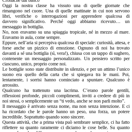
Cronache dal banco
Oggi la nostra classe ha vissuto una di quelle giornate che
rimangono nel cuore. Una di quelle mattinate in cui non servono
libri, verifiche o interrogazioni per apprendere qualcosa di
davvero significativo. Perché oggi abbiamo ricevuto… un
messaggio in bottiglia.
No, non eravamo su una spiaggia tropicale, né in mezzo al mare.
Eravamo in aula, come sempre.
Eppure, nell’aria si percepiva qualcosa di speciale: curiosità, attesa, e
forse anche un pizzico di emozione. Ognuno di noi ha trovato
davanti a sé una bottiglia (sì, vera!), chiusa con un tappo di sughero,
contenente un messaggio personalizzato. Un pensiero scritto per
ciascuno, unico, proprio come noi.
Le bottiglie sono state distribuite in silenzio, e per un attimo l’unico
suono era quello della carta che si spiegava tra le mani. Poi,
lentamente, i sorrisi hanno cominciato a spuntare. Qualcuno è
arrossito.
Qualcuno ha trattenuto una lacrima. C’erano parole gentili,
riflessioni profonde, piccoli complimenti, inviti a credere di più in
noi stessi, o semplicemente un “ti vedo, anche se non parli molto”.
Il messaggio è arrivato senza nome, ma non senza intenzione. E ci
ha ricordato che le parole hanno un peso, una forza, un potere
incredibile. Soprattutto quando sono sincere.
Questa attività, che a prima vista può sembrare semplice, ci ha fatto
riflettere su quanto raramente ci diciamo le cose belle. Su quanto