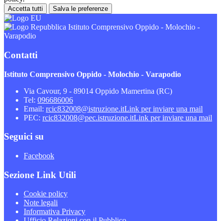
Accetta tutti
Salva le preferenze
Istituto Comprensivo Oppido - Molochio -
Varapodio
Contatti
Istituto Comprensivo Oppido - Molochio - Varapodio
Via Cavour, 9 - 89014 Oppido Mamertina (RC)
Tel:
096686006
Email:
rcic832008@istruzione.it
Link per inviare una mail
PEC:
rcic832008@pec.istruzione.it
Link per inviare una mail
Seguici su
Facebook
Sezione Link Utili
Cookie policy
Note legali
Informativa Privacy
Ufficio Relazioni con il Pubblico