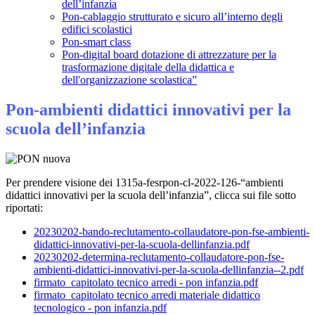
dell’infanzia
Pon-cablaggio strutturato e sicuro all’interno degli
edifici scolastici
Pon-smart class
Pon-digital board dotazione di attrezzature per la
trasformazione digitale della didattica e
dell'organizzazione scolastica”
Pon-ambienti didattici innovativi per la
scuola dell’infanzia
Per prendere visione dei 1315a-fesrpon-cl-2022-126-“ambienti
didattici innovativi per la scuola dell’infanzia”, clicca sui file sotto
riportati:
20230202-bando-reclutamento-collaudatore-pon-fse-ambienti-
didattici-innovativi-per-la-scuola-dellinfanzia.pdf
20230202-determina-reclutamento-collaudatore-pon-fse-
ambienti-didattici-innovativi-per-la-scuola-dellinfanzia--2.pdf
firmato_capitolato tecnico arredi - pon infanzia.pdf
firmato_capitolato tecnico arredi materiale didattico
tecnologico - pon infanzia.pdf