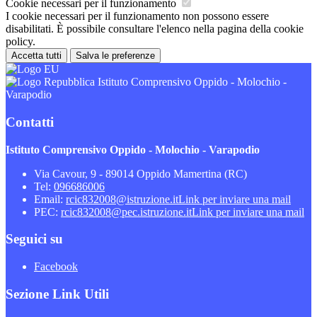
Cookie necessari per il funzionamento
I cookie necessari per il funzionamento non possono essere
disabilitati. È possibile consultare l'elenco nella pagina della cookie
policy.
Accetta tutti
Salva le preferenze
Istituto Comprensivo Oppido - Molochio -
Varapodio
Contatti
Istituto Comprensivo Oppido - Molochio - Varapodio
Via Cavour, 9 - 89014 Oppido Mamertina (RC)
Tel:
096686006
Email:
rcic832008@istruzione.it
Link per inviare una mail
PEC:
rcic832008@pec.istruzione.it
Link per inviare una mail
Seguici su
Facebook
Sezione Link Utili