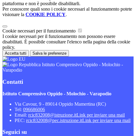
piattaforma e non è possibile disabilitarli.
Per conoscere quali sono i cookie necessari al funzionamento potete
visionare la
COOKIE POLICY
.
Cookie necessari per il funzionamento
I cookie necessari per il funzionamento non possono essere
disabilitati. È possibile consultare l'elenco nella pagina della cookie
policy.
Accetta tutti
Salva le preferenze
Istituto Comprensivo Oppido - Molochio -
Varapodio
Contatti
Istituto Comprensivo Oppido - Molochio - Varapodio
Via Cavour, 9 - 89014 Oppido Mamertina (RC)
Tel:
096686006
Email:
rcic832008@istruzione.it
Link per inviare una mail
PEC:
rcic832008@pec.istruzione.it
Link per inviare una mail
Seguici su