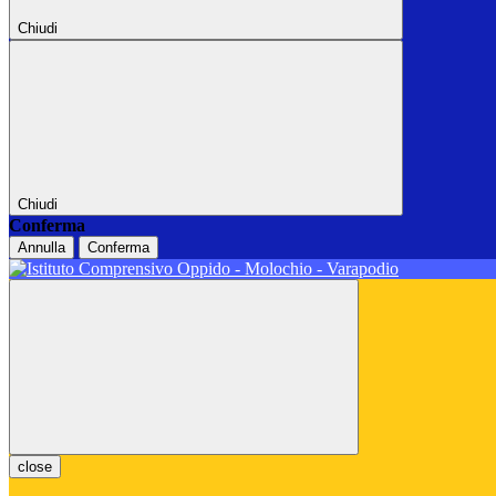
Chiudi
Chiudi
Conferma
Annulla
Conferma
close