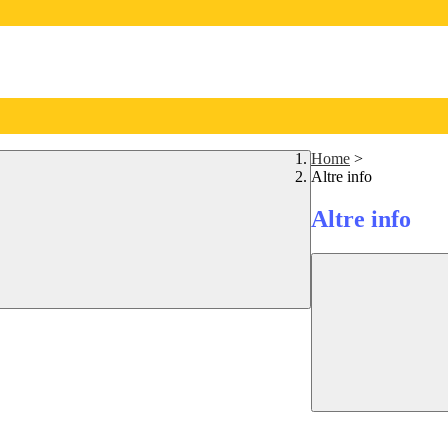
Home
>
Altre info
Altre info